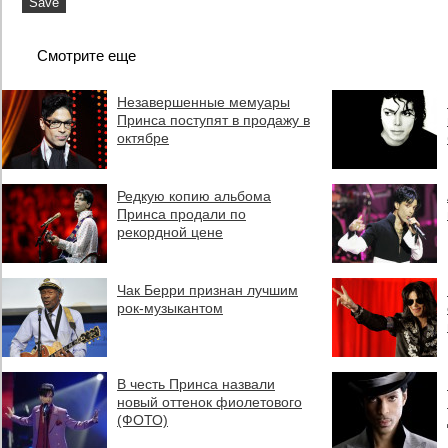
Смотрите еще
Незавершенные мемуары
Принса поступят в продажу в
октябре
Редкую копию альбома
Принса продали по
рекордной цене
Чак Берри признан лучшим
рок-музыкантом
В честь Принса назвали
новый оттенок фиолетового
(ФОТО)