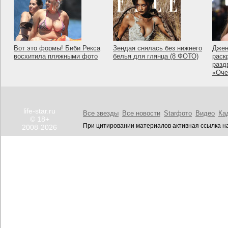
Вот это формы! Биби Рекса
Зендая снялась без нижнего
Джен
восхитила пляжными фото
белья для глянца (8 ФОТО)
раск
разд
«Оче
life-star.ru
Все звезды
Все новости
Starфото
Видео
Ка
© 18+
При цитировании материалов активная ссылка на
2008-2026