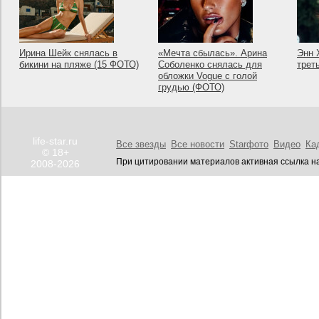
Ирина Шейк снялась в
«Мечта сбылась». Арина
Энн 
бикини на пляже (15 ФОТО)
Соболенко снялась для
трет
обложки Vogue с голой
грудью (ФОТО)
life-star.ru
Все звезды
Все новости
Starфото
Видео
Ка
© 18+
При цитировании материалов активная ссылка на
2008-2026