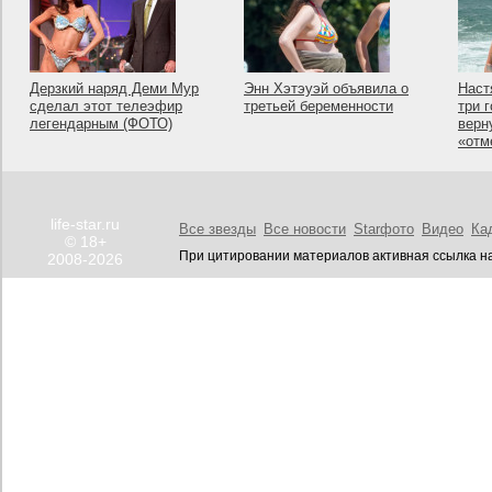
Дерзкий наряд Деми Мур
Энн Хэтэуэй объявила о
Наст
сделал этот телеэфир
третьей беременности
три 
легендарным (ФОТО)
верн
«отм
life-star.ru
Все звезды
Все новости
Starфото
Видео
Ка
© 18+
При цитировании материалов активная ссылка на
2008-2026