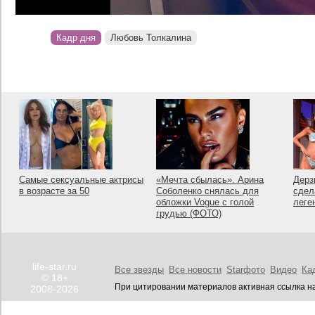
Кадр дня
Любовь Толкалина
Самые сексуальные актрисы
«Мечта сбылась». Арина
Дерз
в возрасте за 50
Соболенко снялась для
сдел
обложки Vogue с голой
леге
грудью (ФОТО)
life-star.ru
Все звезды
Все новости
Starфото
Видео
Ка
© 18+
При цитировании материалов активная ссылка на
2008-2026