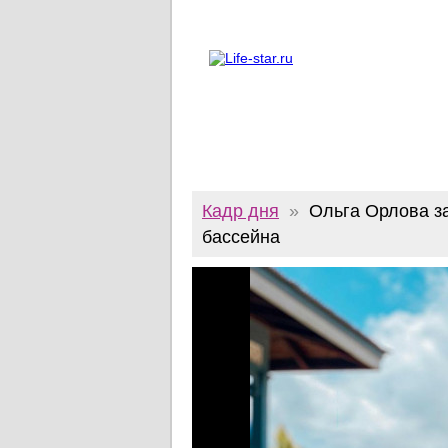
О проекте
Реклама
Twitter
Кадр дня
»
Ольга Орлова за
бассейна