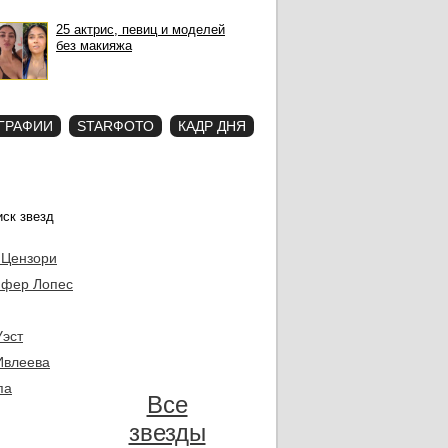
25 актрис, певиц и моделей
без макияжа
ГРАФИИ
STARФОТО
КАДР ДНЯ
 Цензори
фер Лопес
Уэст
Ивлеева
па
Все
звезды