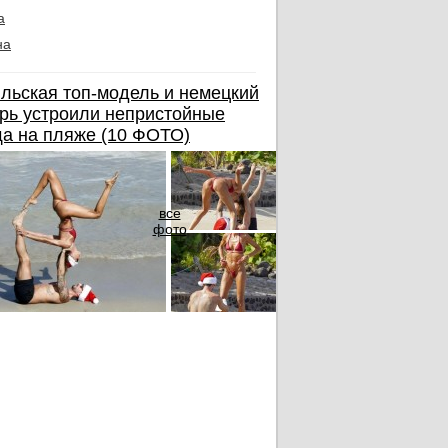
а
на
льская топ-модель и немецкий
рь устроили непристойные
а на пляже (10 ФОТО)
все
фото