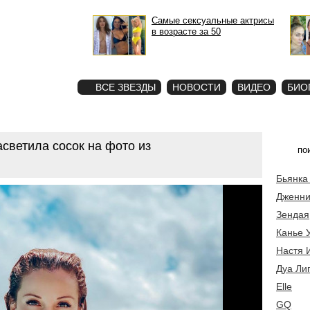
Самые сексуальные актрисы
в возрасте за 50
STAR
ФОТО
ВСЕ ЗВЕЗДЫ
НОВОСТИ
ВИДЕО
БИО
светила сосок на фото из
Бьянка
Дженни
Зендая
Канье 
Настя 
Дуа Ли
Elle
GQ