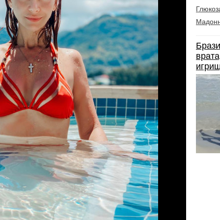
Глюкоз
Мадон
Брази
врата
игрищ