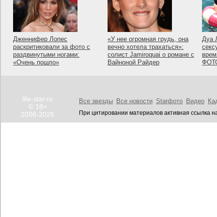
Дженнифер Лопес
«У нее огромная грудь, она
Дуа 
раскритиковали за фото с
вечно хотела трахаться»:
секс
раздвинутыми ногами:
солист Jamiroquai о романе с
врем
«Очень пошло»
Вайноной Райдер
ФОТ
life-star.ru
Все звезды
Все новости
Starфото
Видео
Ка
© 18+
При цитировании материалов активная ссылка на
2008-2026