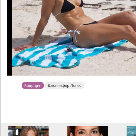
Кадр дня
Дженнифер Лопес