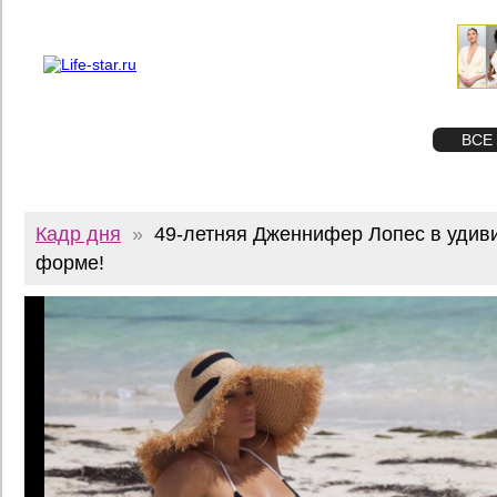
О проекте
Реклама
Twitter
STAR
ФОТО
ВСЕ
Кадр дня
»
49-летняя Дженнифер Лопес в удив
форме!