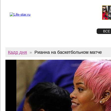
О проекте
Реклама
Twitter
STAR
ФОТО
ВСЕ
Кадр дня
»
Рианна на баскетбольном матче