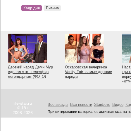
Кадр дня
Рианна
Дерзкий наряд Деми Мур
Оскаровская вечеринка
Наст
сделал этот телеэфир
Vanity Fair: самые дерзкие
три 
легендарным (ФОТО)
наряды
верн
«отм
life-star.ru
Все звезды
Все новости
Starфото
Видео
Ка
© 18+
При цитировании материалов активная ссылка на
2008-2026