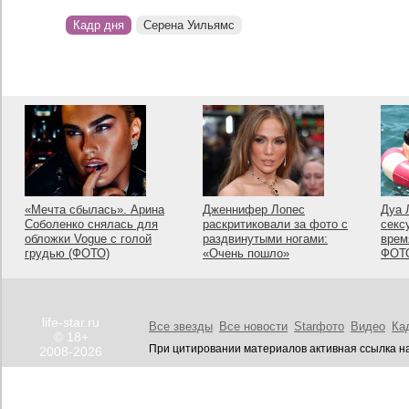
Кадр дня
Серена Уильямс
«Мечта сбылась». Арина
Дженнифер Лопес
Дуа 
Соболенко снялась для
раскритиковали за фото с
секс
обложки Vogue с голой
раздвинутыми ногами:
врем
грудью (ФОТО)
«Очень пошло»
ФОТ
life-star.ru
Все звезды
Все новости
Starфото
Видео
Ка
© 18+
При цитировании материалов активная ссылка на
2008-2026