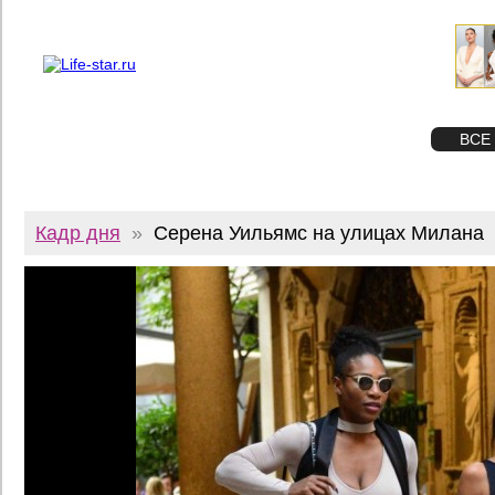
О проекте
Реклама
Twitter
STAR
ФОТО
ВСЕ
Кадр дня
»
Серена Уильямс на улицах Милана