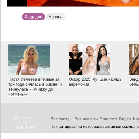
Кадр дня
Рианна
Настя Ивлеева впервые за
Оскар 2025: лучшие наряды
Зенд
три года снялась в бикини и
церемонии
бель
вернулась к имиджу до
«отмены»
life-star.ru
Все звезды
Все новости
Starфото
Видео
Ка
© 18+
При цитировании материалов активная ссылка на
2008-2026