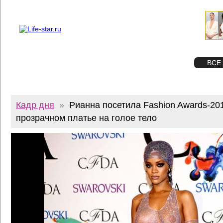
О проекте
Реклама
Twitter
STAR
ФОТО
ВСЕ
Кадр дня
»
Рианна посетила Fashion Awards-20
прозрачном платье на голое тело